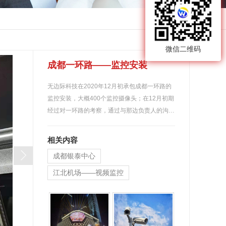
返回
微信二维码
成都一环路——监控安装
无边际科技在2020年12月初承包成都一环路的
监控安装，大概400个监控摄像头；在12月初期
经过对一环路的考察，通过与那边负责人的沟…
相关内容
成都银泰中心
江北机场——视频监控
湖南航空办公室