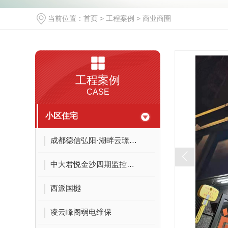
当前位置：
首页
>
工程案例
>
商业商圈
工程案例
CASE
小区住宅
成都德信弘阳·湖畔云璟小区项目
中大君悦金沙四期监控改造
西派国樾
凌云峰阁弱电维保