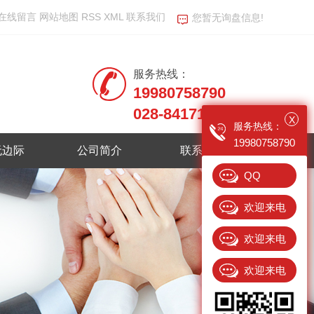
在线留言
网站地图
RSS
XML
联系我们
您暂无询盘信息!
服务热线：
19980758790
028-84171800
X
服务热线：
19980758790
无边际
公司简介
联系我们
QQ
欢迎来电
13408695896
欢迎来电
15982374238
欢迎来电
18381718969