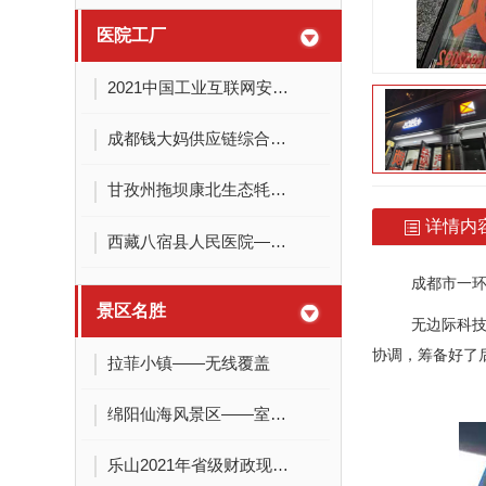
医院工厂
2021中国工业互联网安全大赛博览会
成都钱大妈供应链综合仓项目
甘孜州拖坝康北生态牦牛产业园项目
详情内
西藏八宿县人民医院——弱电系统建设项目
成都市一环路全
景区名胜
无边际科技在2
协调，筹备好了
拉菲小镇——无线覆盖
绵阳仙海风景区——室外无线覆盖
乐山2021年省级财政现代农业发展工程项目